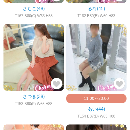
さちこ
(48)
るな
(45)
T167 B80(C) W63 H88
T162 B80(B) W60 H83
さつき
(38)
11:00～23:00
T153 B90(F) W65 H88
あい
(44)
T154 B87(D) W63 H88