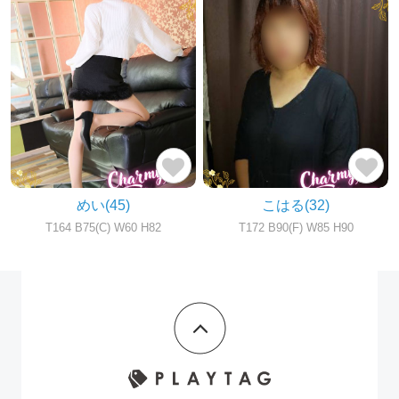
めい
(45)
こはる
(32)
T164 B75(C) W60 H82
T172 B90(F) W85 H90